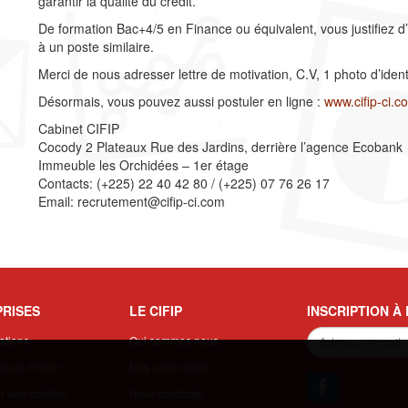
garantir la qualité du crédit.
De formation Bac+4/5 en Finance ou équivalent, vous justifiez
à un poste similaire.
Merci de nous adresser lettre de motivation, C.V, 1 photo d’identi
Désormais, vous pouvez aussi postuler en ligne :
www.cifip-ci.c
Cabinet CIFIP
Cocody 2 Plateaux Rue des Jardins, derrière l’agence Ecobank
Immeuble les Orchidées – 1er étage
Contacts: (+225) 22 40 42 80 / (+225) 07 76 26 17
Email: recrutement@cifip-ci.com
RISES
LE CIFIP
INSCRIPTION À
ations
Qui sommes nous
nous choisir
Nos partenaires
 une cotation
Nous contacter