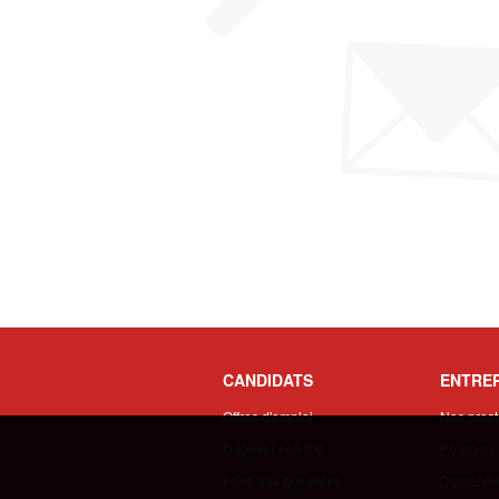
CANDIDATS
ENTREP
Offres d'emploi
Nos prest
Déposer son CV
Pourquoi 
Foire aux questions
Demander