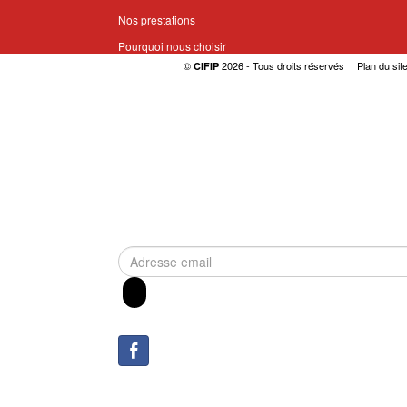
Nos prestations
Pourquoi nous choisir
©
2026 - Tous droits réservés
Plan du sit
CIFIP
Demander une cotation
LE CIFIP
Qui sommes nous
Nos partenaires
Nous contacter
INSCRIPTION À LA NEWSLETTER